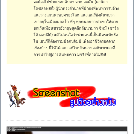
จะต้องไปช่วยเธอกลับมา จาก อะคัน (ดานิล่า
โคซลอฟสกี้) ผู้นำทรงอำนาจที่มีกองทัพทหารรับจ้าง
และวางแผนครอบครองโลก และเฮนรี่ยังค้นพบว่า
เขาอยู่ในเมืองมอสโก ที่ๆ ทุกคนอยากฆ่าเขาให้ตาย
ยกเว้นเพื่อนชาวอังกฤษสุดลึกลับนามว่า จิมมี่ (ชาร์ล
โต้ คอปลีย์) แม้ไม่แน่ใจว่าชายคนนี้เป็นมิตรแท้หรือ
ไม่ เฮนรี่ก็ต้องร่วมมือกับจิมมี่ เพื่อเอาชีวิตรอดจาก
เรื่องบ้าๆ นี้ให้ได้ และแก้ไขปริศนาของตัวเขาเองที่
อาจนำไปสู่การค้นพบควา มจริงที่คาดไม่ถึง!