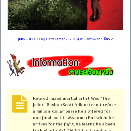
[MINI-HD 1080P] Hard Target 2 (2016) คนแกร่งทะลวงเดี่ยว 2
Retired mixed martial artist Wes “The
Jailor” Baylor (Scott Adkins) can t refuse
a million-dollar purse he s offered for
one final bout in MyanmarBut when he
arrives for the fight, he learns he s been
tricked into BECOMING the target of a