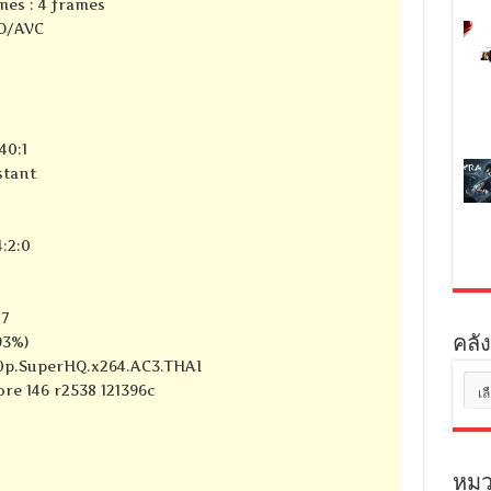
mes : 4 frames
SO/AVC
40:1
stant
:2:0
07
93%)
คลัง
080p.SuperHQ.x264.AC3.THAI
คลัง
ore 146 r2538 121396c
เก็บ
หมว