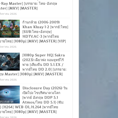
-Ray Master] [บรรยาย: ไทย-อังกฤษ
ter] [MKV] [MASTER]
สิงหาคม 2026
ก้านกล้วย (2006-2009)
Khan Kluay 1-2 [พากย์:ไทย]
[SUB:ไทย+อังกฤษ]
HDTV.AC-3 [พากย์ไทย
ยายไทย] [1080p] [MKV] [MASTER] [VIP]
สิงหาคม 2026
[1080p Super HQ] Sakra
(2023) เฉียวฟง จอมยุทธ์ไร้
พ่าย [เสียงจีน DD 5.1.EX /
พากย์ไทย DD 2.0] [บรรยาย:
กฤษ Master] [1080p] [MKV] [MASTER]
สิงหาคม 2026
Disclosure Day (2026) วัน
เปิดโปง ไขปริศนาลวงโลก
[พากย์ อังกฤษ DDP 5.1
Atmos/ไทย DD 5.1]-[ซับ:
]-[H264] WEB-DL.H.264 [พากย์ไทย
ยายไทย] [1080p] [MKV] [MASTER]
สิงหาคม 2026