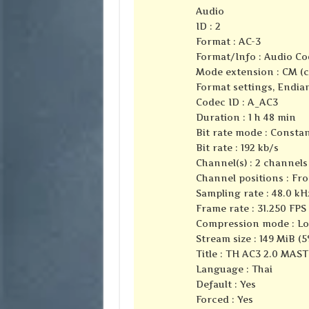
Audio
ID : 2
Format : AC-3
Format/Info : Audio Co
Mode extension : CM (
Format settings, Endian
Codec ID : A_AC3
Duration : 1 h 48 min
Bit rate mode : Consta
Bit rate : 192 kb/s
Channel(s) : 2 channels
Channel positions : Fro
Sampling rate : 48.0 kH
Frame rate : 31.250 FPS 
Compression mode : Lo
Stream size : 149 MiB (5
Title : TH AC3 2.0 MAS
Language : Thai
Default : Yes
Forced : Yes