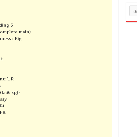
หมว
หมู่
ding 3
complete main)
ness : Big
nt
nt: L R
z
(1536 spf)
ssy
%)
TER