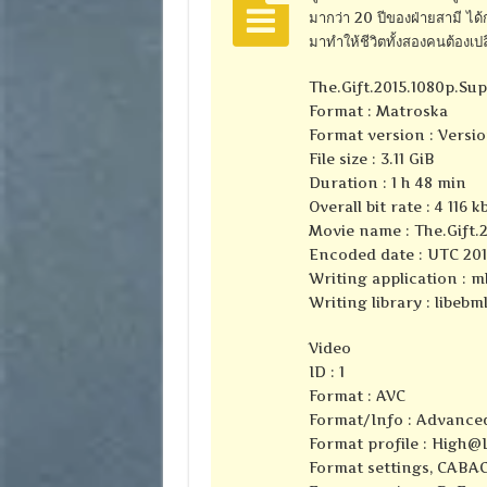
มากว่า 20 ปีของฝ่ายสามี ได
มาทำให้ชีวิตทั้งสองคนต้องเป
The.Gift.2015.1080p.S
Format : Matroska
Format version : Versio
File size : 3.11 GiB
Duration : 1 h 48 min
Overall bit rate : 4 116 k
Movie name : The.Gift
Encoded date : UTC 2016
Writing application : m
Writing library : libebml
Video
ID : 1
Format : AVC
Format/Info : Advance
Format profile :
High@L
Format settings, CABAC