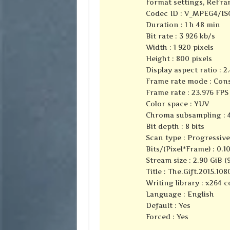
Format settings, ReFra
Codec ID : V_MPEG4/I
Duration : 1 h 48 min
Bit rate : 3 926 kb/s
Width : 1 920 pixels
Height : 800 pixels
Display aspect ratio : 2.
Frame rate mode : Con
Frame rate : 23.976 FPS
Color space : YUV
Chroma subsampling : 4
Bit depth : 8 bits
Scan type : Progressive
Bits/(Pixel*Frame) : 0.1
Stream size : 2.90 GiB (
Title : The.Gift.2015.1
Writing library : x264 c
Language : English
Default : Yes
Forced : Yes