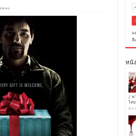
 Views
ลง
ลื
หนัง
/ พ
ไทย
6 