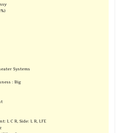
ssy
1%)
Theater Systems
ness : Big
nt
t: L C R, Side: L R, LFE
z