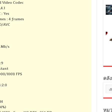
d Video Codec
4.1
 : Yes
mes : 4 frames
SO/AVC
5 Mb/s
:9
stant
000/1001) FPS
คลัง
:2:0
คลัง
เก็บ
84
74%)
หมว