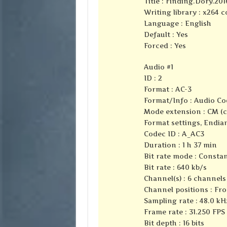
Title : Finding.Dory.2
Writing library : x264 
Language : English
Default : Yes
Forced : Yes
Audio #1
ID : 2
Format : AC-3
Format/Info : Audio Co
Mode extension : CM (
Format settings, Endian
Codec ID : A_AC3
Duration : 1 h 37 min
Bit rate mode : Consta
Bit rate : 640 kb/s
Channel(s) : 6 channels
Channel positions : Fron
Sampling rate : 48.0 kH
Frame rate : 31.250 FPS 
Bit depth : 16 bits