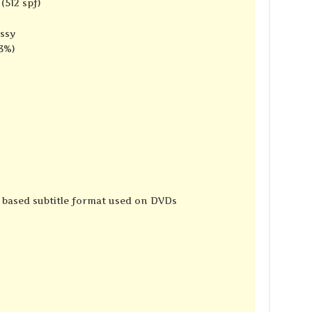
(512 spf)
ssy
3%)
e based subtitle format used on DVDs