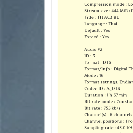
Compression mode : Lo
Stream size : 444 MiB (1
Title : TH AC3 BD
Language : Thai
Default : Yes
Forced : Yes
Audio #2
ID : 3
Format : DTS
Format/Info : Digital 
Mode : 16
Format settings, Endian
Codec ID : A_DTS
Duration : 1 h 37 min
Bit rate mode : Consta
Bit rate : 755 kb/s
Channel(s) : 6 channels
Channel positions : Fron
Sampling rate : 48.0 kH