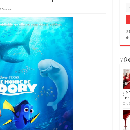
0 Views
ลง
ลื
หนัง
/ พ
ไทย
6 