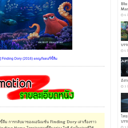
Blu
Mas
6 
บรร
5 
Finding Dory (2016) ผจญภัยดอรี่ขี้ลืม
อัง
3 
ไทย
บรร
้ลืม การกลับมาของแอนิเมชั่น Finding Dory เล่าเรื่องราว
3 
ding Nemo โดยปลาสาวขี้ลืมอย่าง โดรี ยังเป็นปลาที่ใช้