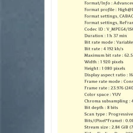
Format/Info : Advance
Format profile :
High@L
Format settings, CABAC
Format settings, ReFra
Codec ID : V_MPEG4/I
Duration : 1 h 37 min
Bit rate mode : Variable
Bit rate : 4 192 kb/s
Maximum bit rate : 62.
Width : 1 920 pixels
Height : 1 080 pixels
Display aspect ratio : 16
Frame rate mode : Con
Frame rate : 23.976 (24
Color space : YUV
Chroma subsampling : 4
Bit depth : 8 bits
Scan type : Progressive
Bits/(Pixel*Frame) : 0.0
Stream size : 2.84 GiB (