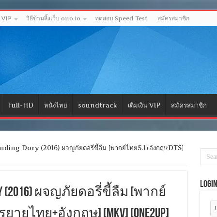
ด VIP
วิธีข้ามลิ้งเว็บ ouo.io
ทดสอบ Speed Test
สมัครสมาชิก
Full-HD
หนังไทย
soundtrack
เติมเงิน VIP
สมัครสมาชิก
ding Dory (2016) ผจญภัยดอรี่ขี้ลืม [พากย์ไทย5.1+อังกฤษDTS]
Logi
ory (2016) ผจญภัยดอรี่ขี้ลืม [พากย์
รยายไทย+อังกฤษ] [MKV] [ONE2UP]