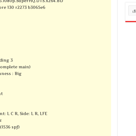
016.1080p.SuperHQ.DTS.x264.BD
core 130 r2273 b3065e6
หมว
หมู่
ding 3
complete main)
ness : Big
nt
t: L C R, Side: L R, LFE
z
(1536 spf)