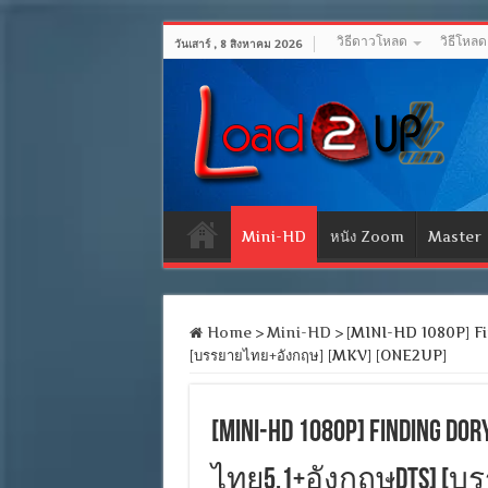
วิธีดาวโหลด
วิธีโหล
วันเสาร์ , 8 สิงหาคม 2026
Mini-HD
หนัง Zoom
Master
Home
>
Mini-HD
>
[MINI-HD 1080P] Fin
[บรรยายไทย+อังกฤษ] [MKV] [ONE2UP]
[MINI-HD 1080P] Finding D
ไทย5.1+อังกฤษDTS] [บร