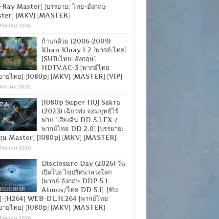
-Ray Master] [บรรยาย: ไทย-อังกฤษ
ter] [MKV] [MASTER]
สิงหาคม 2026
ก้านกล้วย (2006-2009)
Khan Kluay 1-2 [พากย์:ไทย]
[SUB:ไทย+อังกฤษ]
HDTV.AC-3 [พากย์ไทย
ยายไทย] [1080p] [MKV] [MASTER] [VIP]
สิงหาคม 2026
[1080p Super HQ] Sakra
(2023) เฉียวฟง จอมยุทธ์ไร้
พ่าย [เสียงจีน DD 5.1.EX /
พากย์ไทย DD 2.0] [บรรยาย:
กฤษ Master] [1080p] [MKV] [MASTER]
สิงหาคม 2026
Disclosure Day (2026) วัน
เปิดโปง ไขปริศนาลวงโลก
[พากย์ อังกฤษ DDP 5.1
Atmos/ไทย DD 5.1]-[ซับ:
]-[H264] WEB-DL.H.264 [พากย์ไทย
ยายไทย] [1080p] [MKV] [MASTER]
สิงหาคม 2026