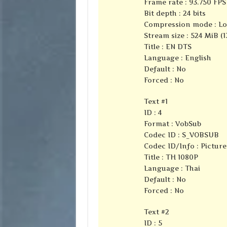
Frame rate : 93.750 FPS 
Bit depth : 24 bits
Compression mode : Lo
Stream size : 524 MiB (1
Title : EN DTS
Language : English
Default : No
Forced : No
Text #1
ID : 4
Format : VobSub
Codec ID : S_VOBSUB
Codec ID/Info : Pictur
Title : TH 1080P
Language : Thai
Default : No
Forced : No
Text #2
ID : 5