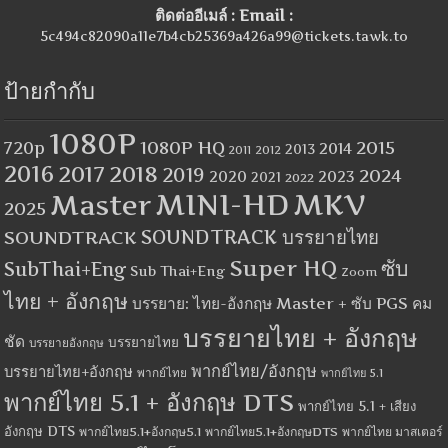
ติดต่ออีเมล์ : Email :
5c494c82090a11e7b4cb25369a426a99@tickets.tawk.to
ป้ายกำกับ
1080P
1080P HQ
2015
720p
2014
2013
2012
2011
2016
2017
2018
2019
2024
2020
2023
2021
2022
MINI-HD
MKV
Master
2025
SOUNDTRACK
SOUNDTRACK บรรยายไทย
Super HQ
ซับ
SubThai+Eng
Sub Thai+Eng
Zoom
ไทย + อังกฤษ
บรรยาย: ไทย-อังกฤษ Master + ซับ PGS คม
บรรยายไทย + อังกฤษ
ชัด
บรรยายไทย
บรรยายอังกฤษ
พากย์ไทย/อังกฤษ
บรรยายไทย+อังกฤษ
พากย์ไทย
พากย์ไทย 5.1
พากย์ไทย 5.1 + อังกฤษ DTS
พากย์ไทย 5.1 + เสียง
อังกฤษ DTS
พากย์ไทย5.1+อังกฤษ5.1
พากย์ไทย5.1+อังกฤษDTS
พากย์ไทย มาสเตอร์