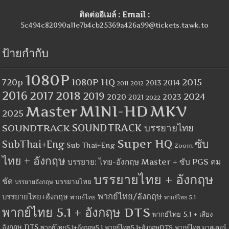
ติดต่ออีเมล์ : Email :
5c494c82090a11e7b4cb25369a426a99@tickets.tawk.to
ป้ายกำกับ
1080P
1080P HQ
2015
720p
2014
2013
2012
2011
2016
2017
2018
2019
2024
2020
2023
2021
2022
MINI-HD
MKV
Master
2025
SOUNDTRACK
SOUNDTRACK บรรยายไทย
Super HQ
ซับ
SubThai+Eng
Sub Thai+Eng
Zoom
ไทย + อังกฤษ
บรรยาย: ไทย-อังกฤษ Master + ซับ PGS คม
บรรยายไทย + อังกฤษ
ชัด
บรรยายไทย
บรรยายอังกฤษ
พากย์ไทย/อังกฤษ
บรรยายไทย+อังกฤษ
พากย์ไทย
พากย์ไทย 5.1
พากย์ไทย 5.1 + อังกฤษ DTS
พากย์ไทย 5.1 + เสียง
อังกฤษ DTS
พากย์ไทย5.1+อังกฤษ5.1
พากย์ไทย5.1+อังกฤษDTS
พากย์ไทย มาสเตอร์