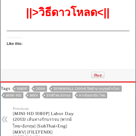
||>วิธีดาวโหลด<||
Like this:
Tags
1080P
2004
DOWNFALL (2004) ปิดตำนานบุรุษล้างโลก
MINI-HD
MKV
SUBไทย อังกฤษ
พากย์เยอรมัน ไทย
Previous
[MINI-HD 1080P] Labor Day
(2013) เส้นทางรักบรรจบ [พากย์
ไทย+อังกฤษ] [SubThai+Eng]
[MKV] [FILEFENIX]