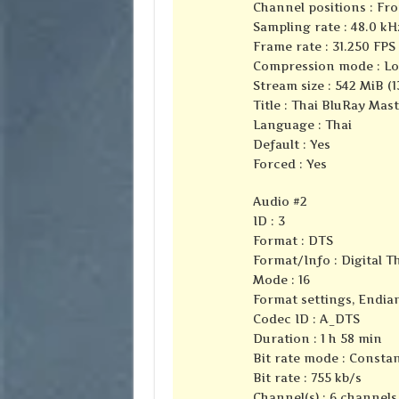
Channel positions : Fron
Sampling rate : 48.0 kH
Frame rate : 31.250 FPS 
Compression mode : Lo
Stream size : 542 MiB (1
Title : Thai BluRay Mas
Language : Thai
Default : Yes
Forced : Yes
Audio #2
ID : 3
Format : DTS
Format/Info : Digital 
Mode : 16
Format settings, Endian
Codec ID : A_DTS
Duration : 1 h 58 min
Bit rate mode : Consta
Bit rate : 755 kb/s
Channel(s) : 6 channels