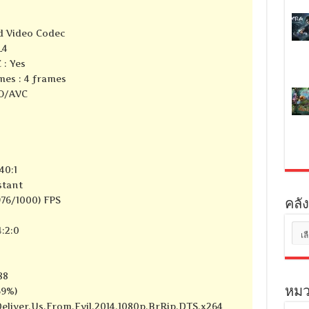
d Video Codec
L4
 : Yes
mes : 4 frames
SO/AVC
40:1
stant
976/1000) FPS
คลัง
คลัง
:2:0
เก็บ
88
69%)
หมว
Deliver.Us.From.Evil.2014.1080p.BrRip.DTS.x264