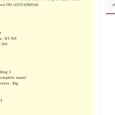
หมว
core 130 r2273 b3065e6
หมู่
9
s : BT.709
T.709
ding 3
complete main)
ness : Big
nt