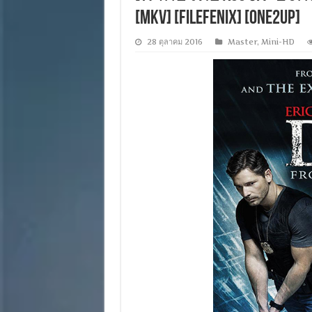
[MKV] [FILEFENIX] [ONE2UP]
28 ตุลาคม 2016
Master
,
Mini-HD