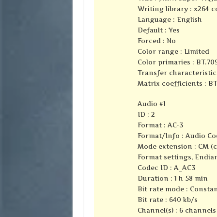
Writing library : x264 
Language : English
Default : Yes
Forced : No
Color range : Limited
Color primaries : BT.70
Transfer characteristic
Matrix coefficients : B
Audio #1
ID : 2
Format : AC-3
Format/Info : Audio Co
Mode extension : CM (
Format settings, Endian
Codec ID : A_AC3
Duration : 1 h 58 min
Bit rate mode : Consta
Bit rate : 640 kb/s
Channel(s) : 6 channels