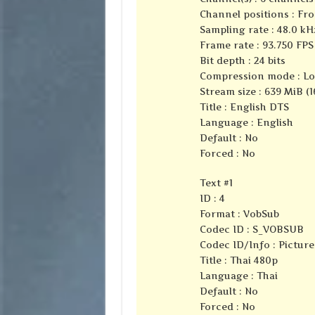
Channel positions : Fron
Sampling rate : 48.0 kH
Frame rate : 93.750 FPS 
Bit depth : 24 bits
Compression mode : Lo
Stream size : 639 MiB (1
Title : English DTS
Language : English
Default : No
Forced : No
Text #1
ID : 4
Format : VobSub
Codec ID : S_VOBSUB
Codec ID/Info : Pictur
Title : Thai 480p
Language : Thai
Default : No
Forced : No