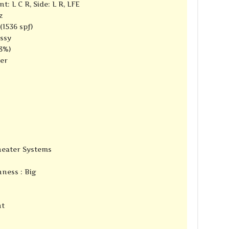
t: L C R, Side: L R, LFE
z
(1536 spf)
ssy
3%)
ter
Theater Systems
ness : Big
nt