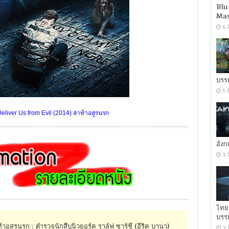
Blu
Mas
6 
บรร
5 
liver Us from Evil (2014) ล่าท้าอสูรนรก
อัง
3 
ไทย
บรร
อสูรนรก : ตำรวจนักสืบนิวยอร์ค ราล์ฟ ซาร์ชี (อีริค บานา)
3 