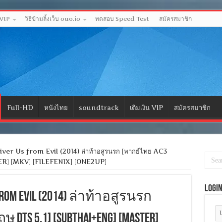
 VIP
วิธีข้ามลิ้งเว็บ ouo.io
ทดสอบ Speed Test
สมัครสมาชิก
Full-HD
หนังไทย
soundtrack
เติมเงิน VIP
สมัครสมาชิก
ver Us from Evil (2014) ล่าท้าอสูรนรก [พากย์ไทย AC3
TER] [MKV] [FILEFENIX] [ONE2UP]
Logi
s from Evil (2014) ล่าท้าอสูรนรก
 DTS 5.1] [SubThai+Eng] [MASTER]