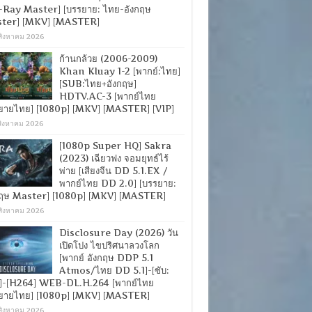
-Ray Master] [บรรยาย: ไทย-อังกฤษ
ter] [MKV] [MASTER]
สิงหาคม 2026
ก้านกล้วย (2006-2009)
Khan Kluay 1-2 [พากย์:ไทย]
[SUB:ไทย+อังกฤษ]
HDTV.AC-3 [พากย์ไทย
ยายไทย] [1080p] [MKV] [MASTER] [VIP]
สิงหาคม 2026
[1080p Super HQ] Sakra
(2023) เฉียวฟง จอมยุทธ์ไร้
พ่าย [เสียงจีน DD 5.1.EX /
พากย์ไทย DD 2.0] [บรรยาย:
กฤษ Master] [1080p] [MKV] [MASTER]
สิงหาคม 2026
Disclosure Day (2026) วัน
เปิดโปง ไขปริศนาลวงโลก
[พากย์ อังกฤษ DDP 5.1
Atmos/ไทย DD 5.1]-[ซับ:
]-[H264] WEB-DL.H.264 [พากย์ไทย
ยายไทย] [1080p] [MKV] [MASTER]
สิงหาคม 2026