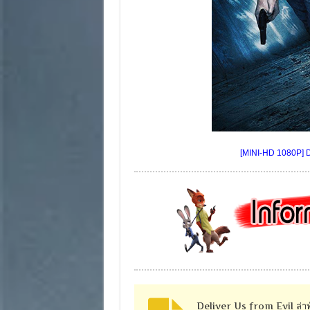
[MINI-HD 1080P] De
Deliver Us from Evil ล่าท้า