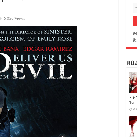
5,050 Views
ลง
ลื
หนัง
/ พ
ไทย
6 