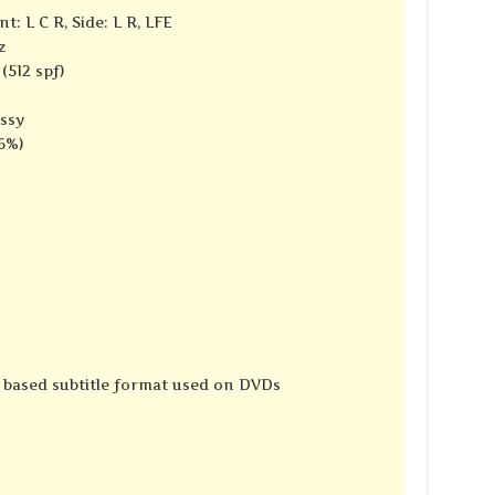
t: L C R, Side: L R, LFE
z
(512 spf)
ssy
6%)
e based subtitle format used on DVDs