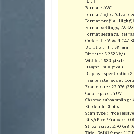
ID : 1
Format : AVC
Format/Info : Advance
Format profile : High@
Format settings, CABAC
Format settings, ReFra
Codec ID : V_MPEG4/I
Duration : 1 h 58 min
Bit rate : 3 252 kb/s
Width : 1 920 pixels
Height : 800 pixels
Display aspect ratio : 2.
Frame rate mode : Con
Frame rate : 23.976 (23
Color space : YUV
Chroma subsampling : 4
Bit depth : 8 bits
Scan type : Progressive
Bits/(Pixel*Frame) : 0.0
Stream size : 2.70 GiB (
Title : {MINI Super-HQ}