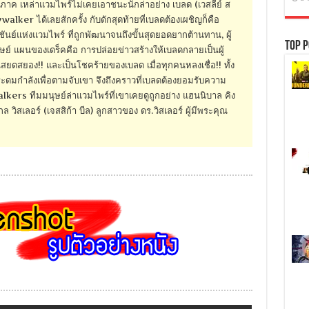
งภาค เหล่าแวมไพร์ไม่เคยเอาชนะนักล่าอย่าง เบลด (เวสลีย์ ส
lker ได้เลยสักครั้ง กับดักสุดท้ายที่เบลดต้องเผชิญก็คือ
าชันย์แห่งแวมไพร์ ที่ถูกพัฒนาจนถึงขั้นสุดยอดยากต้านทาน, ผู้
Top P
ย์ แผนของเดร็คคือ การปล่อยข่าวสร้างให้เบลดกลายเป็นผู้
ันสยดสยอง!! และเป็นโชคร้ายของเบลด เมื่อทุกคนหลงเชื่อ!! ทั้ง
ะดมกำลังเพื่อตามจับเขา จึงถึงคราวที่เบลดต้องยอมรับความ
kers ทีมมนุษย์ล่าแวมไพร์ที่เขาเคยดูถูกอย่าง แฮนนิบาล คิง
ล วิสเลอร์ (เจสสิก้า บีล) ลูกสาวของ ดร.วิสเลอร์ ผู้มีพระคุณ