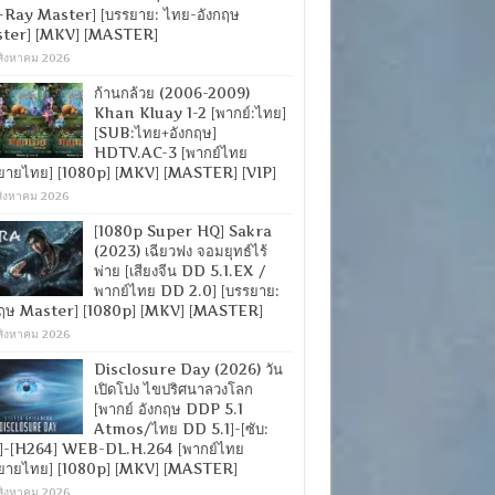
-Ray Master] [บรรยาย: ไทย-อังกฤษ
ter] [MKV] [MASTER]
สิงหาคม 2026
ก้านกล้วย (2006-2009)
Khan Kluay 1-2 [พากย์:ไทย]
[SUB:ไทย+อังกฤษ]
HDTV.AC-3 [พากย์ไทย
ยายไทย] [1080p] [MKV] [MASTER] [VIP]
สิงหาคม 2026
[1080p Super HQ] Sakra
(2023) เฉียวฟง จอมยุทธ์ไร้
พ่าย [เสียงจีน DD 5.1.EX /
พากย์ไทย DD 2.0] [บรรยาย:
กฤษ Master] [1080p] [MKV] [MASTER]
สิงหาคม 2026
Disclosure Day (2026) วัน
เปิดโปง ไขปริศนาลวงโลก
[พากย์ อังกฤษ DDP 5.1
Atmos/ไทย DD 5.1]-[ซับ:
]-[H264] WEB-DL.H.264 [พากย์ไทย
ยายไทย] [1080p] [MKV] [MASTER]
สิงหาคม 2026