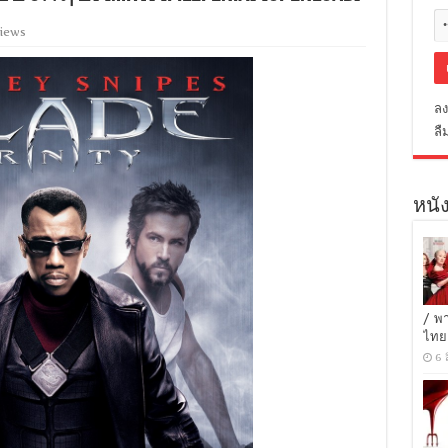
Views
ลง
ลื
หนัง
/ พ
ไทย
6 