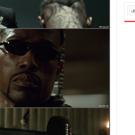
หมว
หมู่