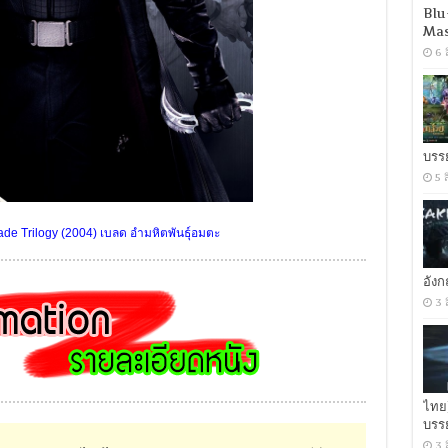
Blu
Mas
6 
บรร
5 
de Trilogy (2004) เบลด อำมหิตพันธุ์อมตะ
อัง
3 
ไทย
บรร
3 