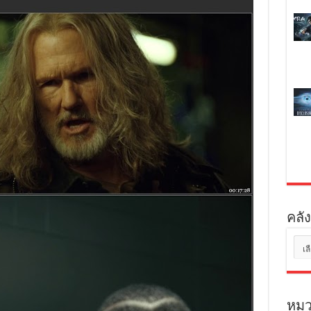
คลัง
คลัง
เก็บ
หมว