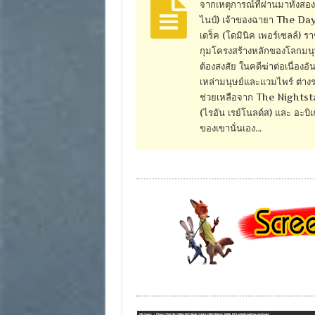
จากเหตุการณ์ที่ผ่านมาทั้งสอ
ไนป์) เจ้าของฉายา The Daywa
เดร็ค (โดมินิค เพอร์เซลล์) ร
กุมโครงสร้างหลักของโลกมนุษ
ต้องสงสัย ในคดีฆ่าต่อเนื่องอ
เหล่ามนุษย์และแวมไพร์ ต่างร
ช่วยเหลือจาก The Nightstal
(ไรอัน เรย์โนลด์ส) และ อะบิเก
ของเขานั่นเอง…