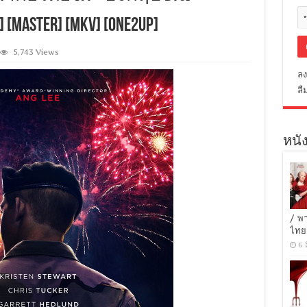
ASTER] [MKV] [ONE2UP]
5,743 Views
ลง
ลื
หนัง
/ พ
ไทย
6 