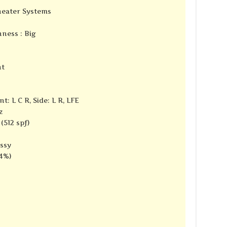
Theater Systems
ness : Big
nt
t: L C R, Side: L R, LFE
z
(512 spf)
ssy
14%)