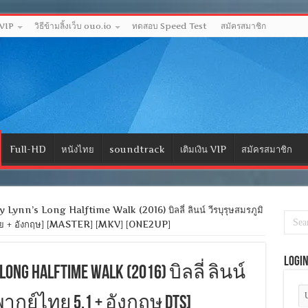
 VIP
วิธีข้ามลิ้งเว็บ ouo.io
ทดสอบ Speed Test
สมัครสมาชิก
Full-HD
หนังไทย
soundtrack
เติมเงิน VIP
สมัครสมาชิก
Lynn’s Long Halftime Walk (2016) บิลลี่ ลินน์ วีรบุรุษสมรภูมิ
ไทย + อังกฤษ] [MASTER] [MKV] [ONE2UP]
Logi
s Long Halftime Walk (2016) บิลลี่ ลินน์
พากย์ไทย 5.1 + อังกฤษ DTS]