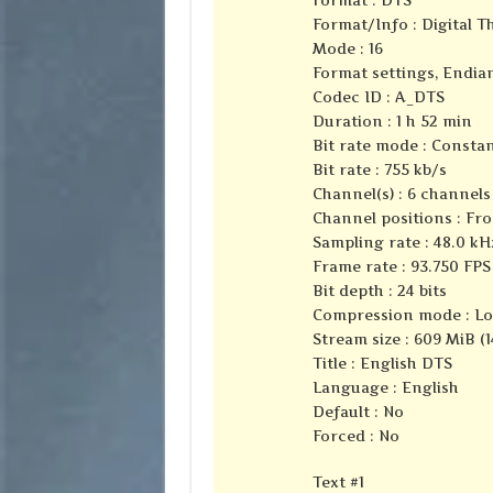
Format/Info : Digital 
Mode : 16
Format settings, Endian
Codec ID : A_DTS
Duration : 1 h 52 min
Bit rate mode : Consta
Bit rate : 755 kb/s
Channel(s) : 6 channels
Channel positions : Fron
Sampling rate : 48.0 kH
Frame rate : 93.750 FPS 
Bit depth : 24 bits
Compression mode : Lo
Stream size : 609 MiB (
Title : English DTS
Language : English
Default : No
Forced : No
Text #1