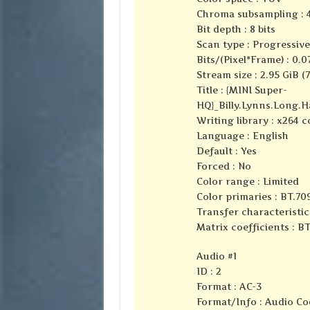
Chroma subsampling : 4
Bit depth : 8 bits
Scan type : Progressive
Bits/(Pixel*Frame) : 0.0
Stream size : 2.95 GiB (
Title : {MINI Super-
HQ}_Billy.Lynns.Long.H
Writing library : x264 
Language : English
Default : Yes
Forced : No
Color range : Limited
Color primaries : BT.70
Transfer characteristic
Matrix coefficients : B
Audio #1
ID : 2
Format : AC-3
Format/Info : Audio Co