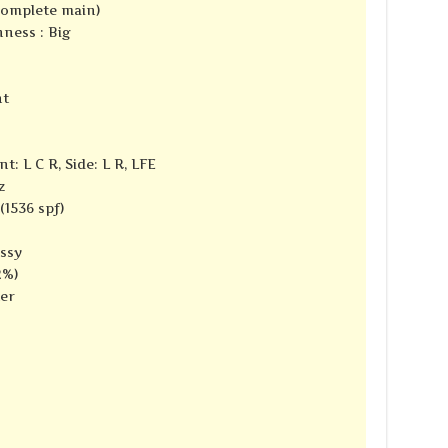
complete main)
ness : Big
nt
t: L C R, Side: L R, LFE
z
(1536 spf)
ssy
2%)
ter