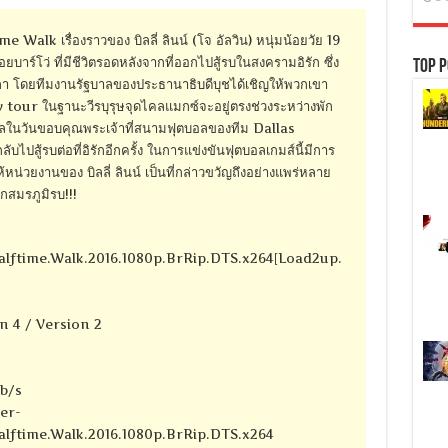
Walk เรื่องราวของ บิลลี่ ลินน์ (โจ อัลวิน) หนุ่มน้อยวัย 19
าร์โว่ ที่มีชีวิตรอดหลังจากที่ออกไปสู้รบในสงครามอิรัก ซึ่ง
Top P
กา โดยทีมงานรัฐบาลของประธานาธิบดีบุชได้เชิญให้พวกเขา
tour ในฐานะวีรบุรุษจุดไคลแมกซ์จะอยู่ตรงช่วงระหว่างพัก
บอลในวันขอบคุณพระเจ้าที่สนามฟุตบอลของทีม Dallas
ปสู้รบต่อที่อิรักอีกครั้ง ในการแข่งขันฟุตบอลเกมส์นี้มีการ
น่วยงานของ บิลลี่ ลินน์ เป็นที่กล่าวขวัญถึงอย่างแพร่หลาย
กสมรภูมิรบ!!!
alftime.Walk.2016.1080p.BrRip.DTS.x264[Load2up.
n 4 / Version 2
kb/s
er-
alftime.Walk.2016.1080p.BrRip.DTS.x264