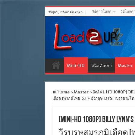
วิธีดาวโหลด
วิธีโหลด
วันศุกร์ , 7 สิงหาคม 2026
Mini-HD
หนัง Zoom
Master
Home
>
Master
>
[MINI-HD 1080P] Billy 
เดือด [พากย์ไทย 5.1 + อังกฤษ DTS] [บรรยาย
[MINI-HD 1080P] Billy Lynn’
วีรบุรุษสมรภูมิเดือด [