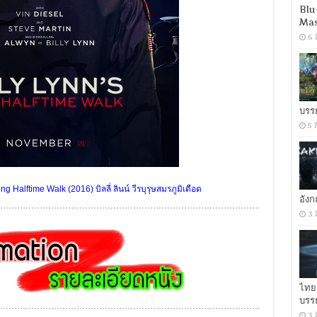
Blu
Mas
6 
บรร
5 
 Halftime Walk (2016) บิลลี่ ลินน์ วีรบุรุษสมรภูมิเดือด
อัง
3 
ไทย
บรร
3 