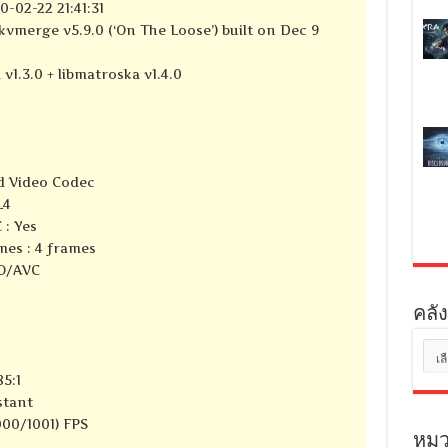
-02-22 21:41:31
kvmerge v5.9.0 (‘On The Loose’) built on Dec 9
 v1.3.0 + libmatroska v1.4.0
d Video Codec
L4
 : Yes
mes : 4 frames
SO/AVC
คลัง
คลัง
เก็บ
85:1
stant
000/1001) FPS
หมว