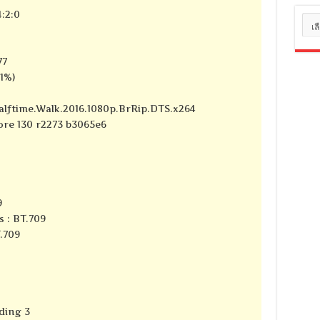
:2:0
หมว
หมู่
77
71%)
alftime.Walk.2016.1080p.BrRip.DTS.x264
core 130 r2273 b3065e6
9
s : BT.709
T.709
ding 3