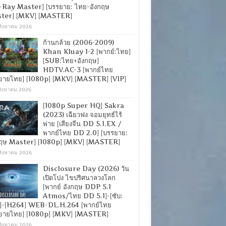
-Ray Master] [บรรยาย: ไทย-อังกฤษ
ter] [MKV] [MASTER]
สิงหาคม 2026
ก้านกล้วย (2006-2009)
Khan Kluay 1-2 [พากย์:ไทย]
[SUB:ไทย+อังกฤษ]
HDTV.AC-3 [พากย์ไทย
ยายไทย] [1080p] [MKV] [MASTER] [VIP]
สิงหาคม 2026
[1080p Super HQ] Sakra
(2023) เฉียวฟง จอมยุทธ์ไร้
พ่าย [เสียงจีน DD 5.1.EX /
พากย์ไทย DD 2.0] [บรรยาย:
กฤษ Master] [1080p] [MKV] [MASTER]
สิงหาคม 2026
Disclosure Day (2026) วัน
เปิดโปง ไขปริศนาลวงโลก
[พากย์ อังกฤษ DDP 5.1
Atmos/ไทย DD 5.1]-[ซับ:
]-[H264] WEB-DL.H.264 [พากย์ไทย
ยายไทย] [1080p] [MKV] [MASTER]
สิงหาคม 2026