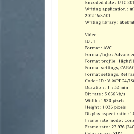
Encoded date : UTC 2010
Writing application : m
2012 15:37:01
Writing library : libebml
Video
ID : 1
Format : AVC
Format/Info : Advance
Format profile : High@
Format settings, CABAC
Format settings, ReFra
Codec ID : V_MPEG4/I
Duration : 1 h 52 min
Bit rate : 3 666 kb/s
Width : 1 920 pixels
Height : 1 036 pixels
Display aspect ratio : 1.
Frame rate mode : Con
Frame rate : 23.976 (24
Color space : YUV