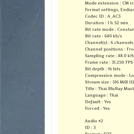
Mode extension : CM (
Format settings, Endian
Codec ID : A_AC3
Duration : 1 h 52 min
Bit rate mode : Consta
Bit rate : 640 kb/s
Channel(s) : 6 channels
Channel positions : Fron
Sampling rate : 48.0 kH
Frame rate : 31.250 FPS 
Bit depth : 16 bits
Compression mode : Lo
Stream size : 516 MiB (1
Title : Thai BluRay Mas
Language : Thai
Default : Yes
Forced : Yes
Audio #2
ID : 3
Format : DTS