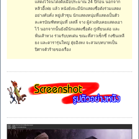
แสดงไว้จนโด่งดังเมื่อประมาณ 24 ปีก่อน นอกจาก
หลิวอี้เฟย แล้ว หนังยังจะมีนักแสดงชื่อดังร่วมแสดง
อย่างคับคั่ง หยู่เส้าชุน นักแสดงหนุ่มที่แสดงเป็นตัว
ละครบัณฑิตหนุ่มที่ เลสลี่ จาง ผู้ล่วงลับเคยแสดงเอา
ไว้ นอกจากนั้นยังมีนักแสดงชื่อดัง กู่เทียนเล่อ และ
ฟั่นเส้าหวง ร่วมรับบทเด่น ขณะที่สาวเซ็กซี่ กงซินเหลี
ยง และดารารุ่นใหญ่ ฮุ่ยอิงหง จะสวมบทบาทเป็น
ปิศาจตัวร้ายของเรื่อง