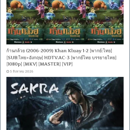
ก้านกล้วย (2006-2009) Khan Kluay 1-2 [พากย์:ไทย]
[SUB:ไทย+อังกฤษ] HDTV.AC-3 [พากย์ไทย บรรยายไทย]
[1080p] [MKV] [MASTER] [VIP]
5 สิงหาคม 2026