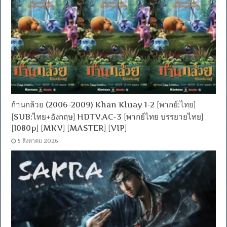
ก้านกล้วย (2006-2009) Khan Kluay 1-2 [พากย์:ไทย]
[SUB:ไทย+อังกฤษ] HDTV.AC-3 [พากย์ไทย บรรยายไทย]
[1080p] [MKV] [MASTER] [VIP]
5 สิงหาคม 2026