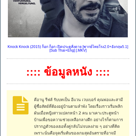
Knock Knock (2015) ก็อก ก็อก เปิดประตูสั่งตาย [พากย์ไทยโรง2.0+อังกฤษ5.1]
[Sub Thai+Eng] [.MKV]
:::: ข้อมูลหนัง ::::
คีอานู รีฟส์ รับบทเป็น อีแวน เวบเบอร์ คุณพ่อและสามี
ผู้ซื่อสัตย์ที่ต้องอยู่บ้านตามลำพัง โดยเรื่องราวเริ่มพลิก
ผันเมื่อหญิงสาวแปลกหน้า 2 คน มาเคาะประตูหน้า
บ้านเพื่อขอความช่วยเหลือกลางดึก อย่างไรก็ตามการ
ปรากฏตัวของเธอทั้งคู่กลับไม่จบลงง่าย ๆ อย่างที่คิด
เพราะนั่นคือจุดเริ่มต้นของเกมสุดอันตรายที่อาจมี