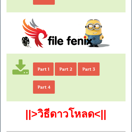
Part 1
Part 2
Part 3
Part 4
||>วิธีดาวโหลด<||