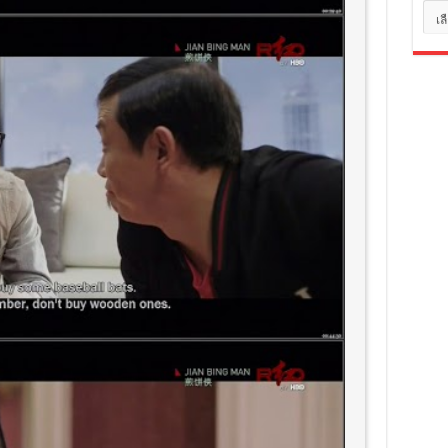
หมว
หมู่