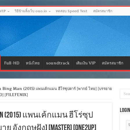
 VIP
วิธีข้ามลิ้งเว็บ ouo.io
ทดสอบ Speed Test
สมัครสมาชิก
Full-HD
หนังไทย
soundtrack
เติมเงิน VIP
สมัครสมาชิก
Bing Man (2015) แพนเค้กแมน ฮีโร่ซุปตาร์ [พากย์ ไทย] [บรรยาย
D] [FILEFENIX]
Logi
g Man (2015) แพนเค้กแมน ฮีโร่ซุป
ย อังกฤษฝัง] [MASTER] [ONE2UP]