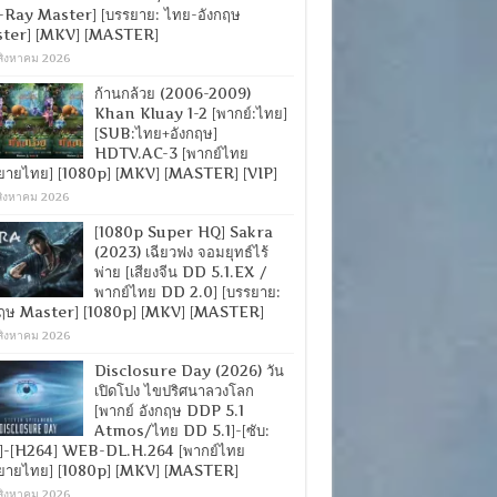
-Ray Master] [บรรยาย: ไทย-อังกฤษ
ter] [MKV] [MASTER]
สิงหาคม 2026
ก้านกล้วย (2006-2009)
Khan Kluay 1-2 [พากย์:ไทย]
[SUB:ไทย+อังกฤษ]
HDTV.AC-3 [พากย์ไทย
ยายไทย] [1080p] [MKV] [MASTER] [VIP]
สิงหาคม 2026
[1080p Super HQ] Sakra
(2023) เฉียวฟง จอมยุทธ์ไร้
พ่าย [เสียงจีน DD 5.1.EX /
พากย์ไทย DD 2.0] [บรรยาย:
กฤษ Master] [1080p] [MKV] [MASTER]
สิงหาคม 2026
Disclosure Day (2026) วัน
เปิดโปง ไขปริศนาลวงโลก
[พากย์ อังกฤษ DDP 5.1
Atmos/ไทย DD 5.1]-[ซับ:
]-[H264] WEB-DL.H.264 [พากย์ไทย
ยายไทย] [1080p] [MKV] [MASTER]
สิงหาคม 2026