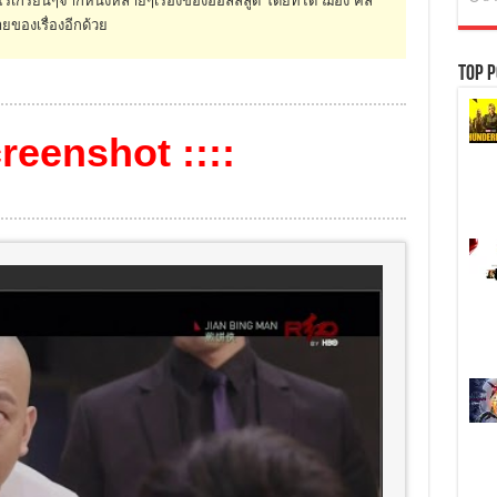
ของเรื่องอีกด้วย
Top P
creenshot ::::