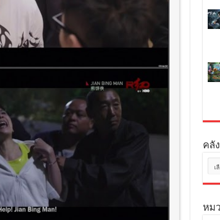
คลัง
คลัง
เก็บ
หมว