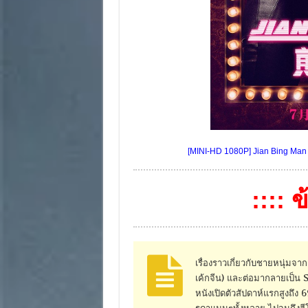
[MINI-HD 1080P] Jian Bing Man 
:::: 
เรื่องราวเกี่ยวกับชายหนุ่ม
เค้กจีน) และต่อมากลายเป็น S
หนังเปิดตัวสัปดาห์แรกสูงถึง 6
รดาแมนๆทั้งหลาย ไปจนถึงฮีโร