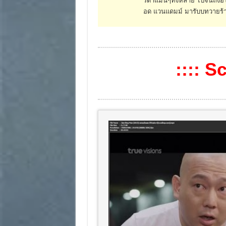
อด แวนแดมม์ มารับบทวายร้าย
:::: S