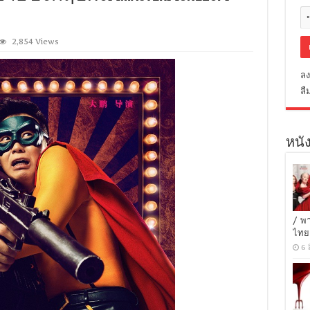
2,854 Views
ลง
ลื
หนัง
/ พ
ไทย
6 