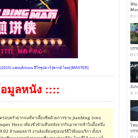
Blu
Mas
6 
บรร
5 
(2015) แพนเค้กแมน ฮีโร่ซุปตาร์ [พากย์ ไทย] [MASTER]
ข้อมูลหนัง ::::
อัง
3 
จากครอบครัวยากจนที่หาเลี้ยงชีพด้วยการขาย jianbing (แพน
uper Hero เพียงชั่วข้ามคืนหลังจากกินอาหารเช้าในมื้อหนึ่ง
ไทย
บรร
9.02 ล้านดอลลาร์ งานล้อเลียนซุปเปอร์ฮีโร่ฝั่งอเมริกา ทั้งบร
3 
่เกรียนๆจากหนังหลายๆเรื่องของฮอลลีลู้ด โดยที่ได้ ฌอง คล็