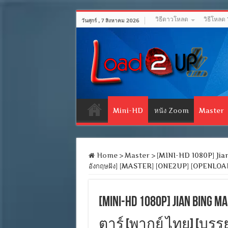
วิธีดาวโหลด
วิธีโหลด
วันศุกร์ , 7 สิงหาคม 2026
Mini-HD
หนัง Zoom
Master
Home
>
Master
>
[MINI-HD 1080P] Jian 
อังกฤษฝัง] [MASTER] [ONE2UP] [OPENLOA
[MINI-HD 1080P] Jian Bin
ตาร์ [พากย์ ไทย] [บรรยา