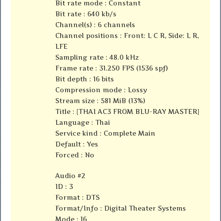
Bit rate mode : Constant
Bit rate : 640 kb/s
Channel(s) : 6 channels
Channel positions : Front: L C R, Side: L R,
LFE
Sampling rate : 48.0 kHz
Frame rate : 31.250 FPS (1536 spf)
Bit depth : 16 bits
Compression mode : Lossy
Stream size : 581 MiB (13%)
Title : [THAI AC3 FROM BLU-RAY MASTER]
Language : Thai
Service kind : Complete Main
Default : Yes
Forced : No
Audio #2
ID : 3
Format : DTS
Format/Info : Digital Theater Systems
Mode : 16