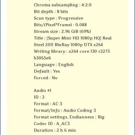
Chroma subsampling : 4:2:0
Bit depth : 8 bits
Scan type : Progressive
Bits/(Pixel*Frame) : 0.088
Stream size : 2.96 GiB (69%)
Title : [Super Mini-HD 1080p HQ] Real
Steel 2011 BluRay 1080p DTS x264
Writing library : x264 core 130 r2273
b3065e6
Language : English
Default : Yes
Forced : No
Audio #1
ID : 2
Format : AC-3
Format/Info : Audio Coding 3
Format settings, Endianness : Big
Codec ID : A_AC3
Duration : 2 h 6 min