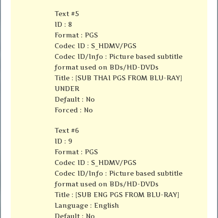
Text #5
ID : 8
Format : PGS
Codec ID : S_HDMV/PGS
Codec ID/Info : Picture based subtitle
format used on BDs/HD-DVDs
Title : [SUB THAI PGS FROM BLU-RAY]
UNDER
Default : No
Forced : No
Text #6
ID : 9
Format : PGS
Codec ID : S_HDMV/PGS
Codec ID/Info : Picture based subtitle
format used on BDs/HD-DVDs
Title : [SUB ENG PGS FROM BLU-RAY]
Language : English
Default : No