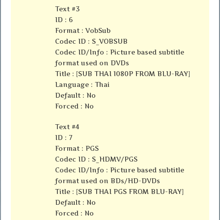
Text #3
ID : 6
Format : VobSub
Codec ID : S_VOBSUB
Codec ID/Info : Picture based subtitle
format used on DVDs
Title : [SUB THAI 1080P FROM BLU-RAY]
Language : Thai
Default : No
Forced : No
Text #4
ID : 7
Format : PGS
Codec ID : S_HDMV/PGS
Codec ID/Info : Picture based subtitle
format used on BDs/HD-DVDs
Title : [SUB THAI PGS FROM BLU-RAY]
Default : No
Forced : No