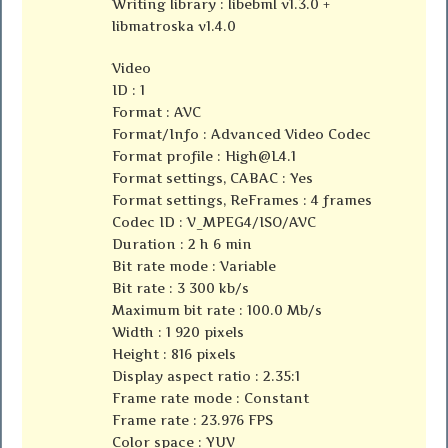
Writing library : libebml v1.3.0 +
libmatroska v1.4.0
Video
ID : 1
Format : AVC
Format/Info : Advanced Video Codec
Format profile :
High@L4.1
Format settings, CABAC : Yes
Format settings, ReFrames : 4 frames
Codec ID : V_MPEG4/ISO/AVC
Duration : 2 h 6 min
Bit rate mode : Variable
Bit rate : 3 300 kb/s
Maximum bit rate : 100.0 Mb/s
Width : 1 920 pixels
Height : 816 pixels
Display aspect ratio : 2.35:1
Frame rate mode : Constant
Frame rate : 23.976 FPS
Color space : YUV