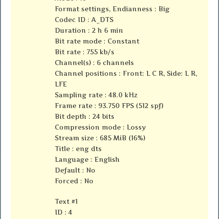
Format settings, Endianness : Big
Codec ID : A_DTS
Duration : 2 h 6 min
Bit rate mode : Constant
Bit rate : 755 kb/s
Channel(s) : 6 channels
Channel positions : Front: L C R, Side: L R,
LFE
Sampling rate : 48.0 kHz
Frame rate : 93.750 FPS (512 spf)
Bit depth : 24 bits
Compression mode : Lossy
Stream size : 685 MiB (16%)
Title : eng dts
Language : English
Default : No
Forced : No
Text #1
ID : 4