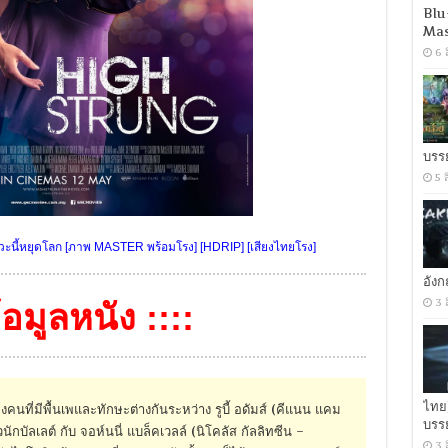
Blu
Mas
6 
บรร
5 
นี้หยุดโลก [ภาพ MASTER พร้อมโรง] [HDRIP] [เสียงไทยโรง]
อัง
3 
ข้อมูลหนัง ::::
ไทย
คนที่มีพื้นเพและทักษะต่างกันระหว่าง รูบี้ อดัมส์ (คีแนน แคม
บรร
ลเลต์ กับ จอห์นนี่ แบล็คเวลล์ (นิโคลัส กัลลิทซีน –
3 