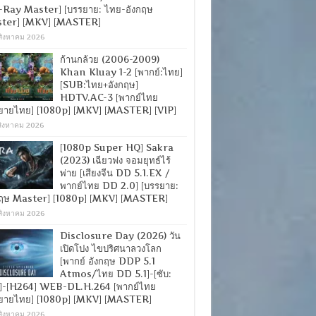
-Ray Master] [บรรยาย: ไทย-อังกฤษ
ter] [MKV] [MASTER]
สิงหาคม 2026
ก้านกล้วย (2006-2009)
Khan Kluay 1-2 [พากย์:ไทย]
[SUB:ไทย+อังกฤษ]
HDTV.AC-3 [พากย์ไทย
ยายไทย] [1080p] [MKV] [MASTER] [VIP]
สิงหาคม 2026
[1080p Super HQ] Sakra
(2023) เฉียวฟง จอมยุทธ์ไร้
พ่าย [เสียงจีน DD 5.1.EX /
พากย์ไทย DD 2.0] [บรรยาย:
กฤษ Master] [1080p] [MKV] [MASTER]
สิงหาคม 2026
Disclosure Day (2026) วัน
เปิดโปง ไขปริศนาลวงโลก
[พากย์ อังกฤษ DDP 5.1
Atmos/ไทย DD 5.1]-[ซับ:
]-[H264] WEB-DL.H.264 [พากย์ไทย
ยายไทย] [1080p] [MKV] [MASTER]
สิงหาคม 2026