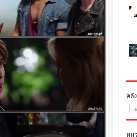
คลัง
คลัง
เก็บ
หมว