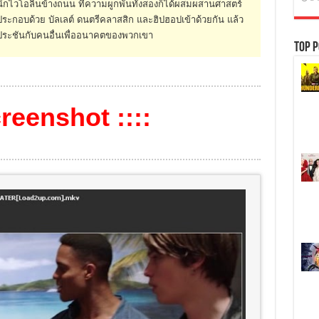
ักไวโอลินข้างถนน ที่ความผูกพันทั้งสองก็ได้ผสมผสานศาสตร์
กอบด้วย บัลเลต์ ดนตรีคลาสสิก และฮิปฮอปเข้าด้วยกัน แล้ว
มาประชันกับคนอื่นเพื่ออนาคตของพวกเขา
Top P
creenshot ::::