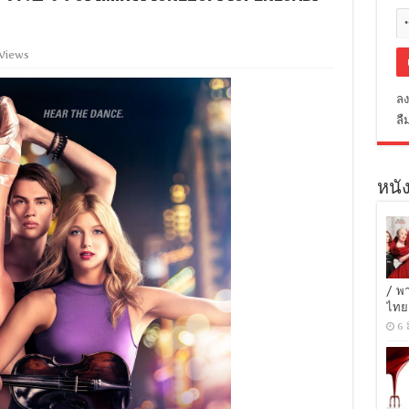
 Views
ลง
ลื
หนัง
/ พ
ไทย
6 