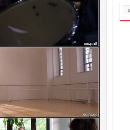
หมว
หมู่