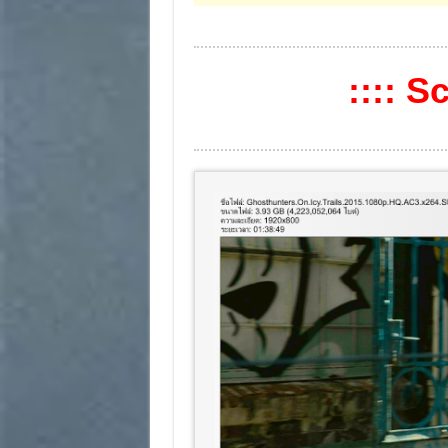
:::: S