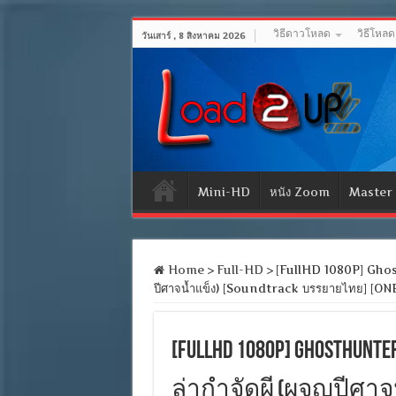
วิธีดาวโหลด
วิธีโหล
วันเสาร์ , 8 สิงหาคม 2026
Mini-HD
หนัง Zoom
Master
Home
>
Full-HD
>
[FullHD 1080P] Ghosth
ปีศาจน้ำแข็ง) [Soundtrack บรรยายไทย] [
[FullHD 1080P] Ghosthunter
ล่ากำจัดผี (ผจญปีศาจ