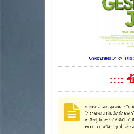
Ghosthunters On Icy Trails (
:::: 
พวกเขาอาจจะดูแตกต่างกัน พัน
โบราณทอม เป็นเด็กขี้กลัวตกใจ
อาชีพผู้เย็นชาฮิวโก้ ผีสไลม์
เขาจากจอมปีศาจยุคน้ำแข็งต่