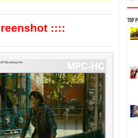
Top P
creenshot ::::