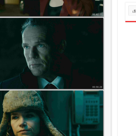
หมว
หมู่