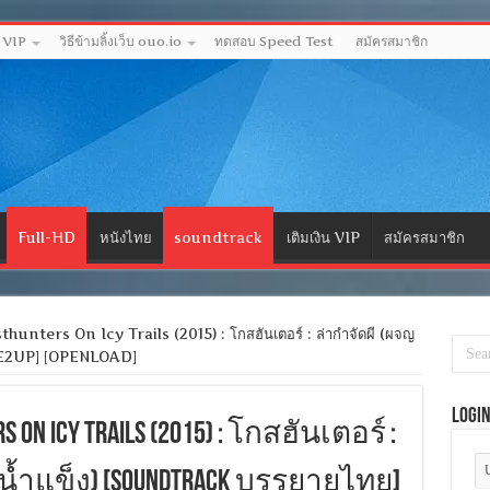
ด VIP
วิธีข้ามลิ้งเว็บ ouo.io
ทดสอบ Speed Test
สมัครสมาชิก
Full-HD
หนังไทย
soundtrack
เติมเงิน VIP
สมัครสมาชิก
unters On Icy Trails (2015) : โกสฮันเตอร์ : ล่ากำจัดผี (ผจญ
ONE2UP] [OPENLOAD]
Logi
s On Icy Trails (2015) : โกสฮันเตอร์ :
น้ำแข็ง) [Soundtrack บรรยายไทย]