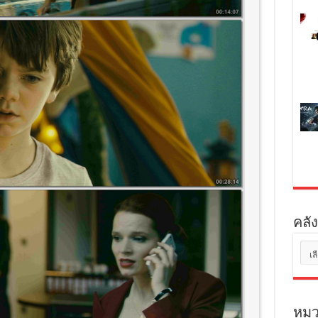
คลัง
คลัง
เก็บ
หมว