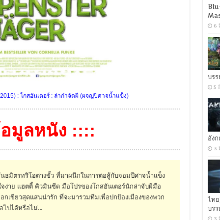
Blu
Mas
6 
บรร
5 
2015) : โกสฮันเตอร์ : ล่ากำจัดผี (ผจญปีศาจน้ำแข็ง)
ข้อมูลหนัง ::::
อัง
3 
ธมิตรทริโอต่างขั้ว ที่มาผนึกในการต่อสู้กับจอมปีศาจน้ำแข็ง
ง่าย แฮตตี้ คิวมินซีด มือโปรของโกสฮันเตอร์นักล่าจับผีมือ
เมือกเขียวสุดแสนน่ารัก ที่จะมารวมทีมเพื่อปกป้องเมืองของพวก
ไทย
อไปได้หรือไม่…
บรร
3 