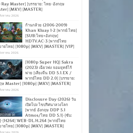
-Ray Master] [บรรยาย: ไทย-อังกฤษ
ter] [MKV] [MASTER]
สิงหาคม 2026
ก้านกล้วย (2006-2009)
Khan Kluay 1-2 [พากย์:ไทย]
[SUB:ไทย+อังกฤษ]
HDTV.AC-3 [พากย์ไทย
ยายไทย] [1080p] [MKV] [MASTER] [VIP]
สิงหาคม 2026
[1080p Super HQ] Sakra
(2023) เฉียวฟง จอมยุทธ์ไร้
พ่าย [เสียงจีน DD 5.1.EX /
พากย์ไทย DD 2.0] [บรรยาย:
กฤษ Master] [1080p] [MKV] [MASTER]
สิงหาคม 2026
Disclosure Day (2026) วัน
เปิดโปง ไขปริศนาลวงโลก
[พากย์ อังกฤษ DDP 5.1
Atmos/ไทย DD 5.1]-[ซับ:
]-[H264] WEB-DL.H.264 [พากย์ไทย
ยายไทย] [1080p] [MKV] [MASTER]
สิงหาคม 2026