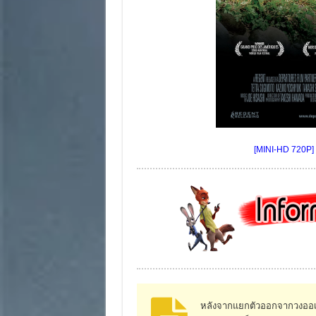
[MINI-HD 720P] 
หลังจากแยกตัวออกจากวงออเค