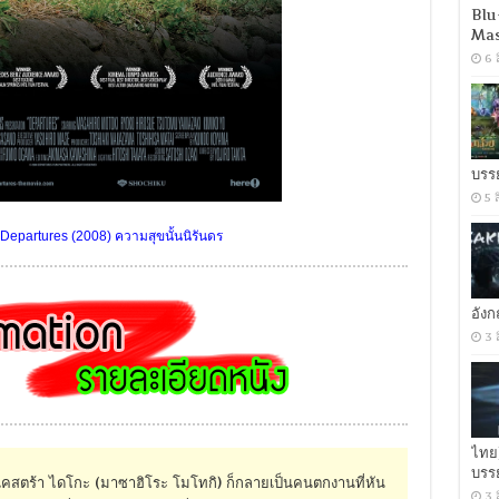
Blu
Mas
6 
บรร
5 
Departures (2008) ความสุขนั้นนิรันดร
อัง
3 
ไทย
บรร
สตร้า ไดโกะ (มาซาฮิโระ โมโทกิ) ก็กลายเป็นคนตกงานที่หัน
3 