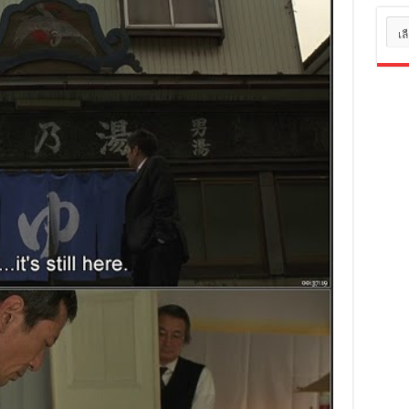
หมว
หมู่