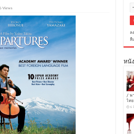
6 Views
ลง
ลื
หนัง
/ พ
ไทย
6 