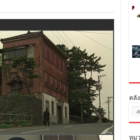
คลัง
คลัง
เก็บ
หมว