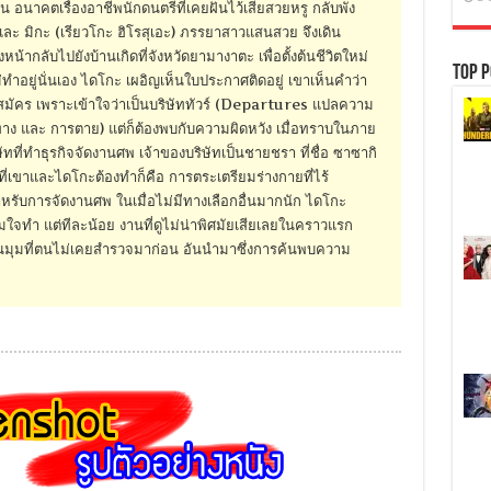
อนาคตเรื่องอาชีพนักดนตรีที่เคยฝันไว้เสียสวยหรู กลับพัง
ะ มิกะ (เรียวโกะ ฮิโรสุเอะ) ภรรยาสาวแสนสวย จึงเดิน
้ากลับไปยังบ้านเกิดที่จังหวัดยามางาตะ เพื่อตั้งต้นชีวิตใหม่
Top P
ทำอยู่นั่นเอง ไดโกะ เผอิญเห็นใบประกาศติดอยู่ เขาเห็นคำว่า
มัคร เพราะเข้าใจว่าเป็นบริษัททัวร์ (Departures แปลความ
ทาง และ การตาย) แต่ก็ต้องพบกับความผิดหวัง เมื่อทราบในภาย
ิษัทที่ทำธุรกิจจัดงานศพ เจ้าของบริษัทเป็นชายชรา ที่ชื่อ ซาซากิ
ที่เขาและไดโกะต้องทำก็คือ การตระเตรียมร่างกายที่ไร้
รับการจัดงานศพ ในเมื่อไม่มีทางเลือกอื่นมากนัก ไดโกะ
ต็มใจทำ แต่ทีละน้อย งานที่ดูไม่น่าพิศมัยเสียเลยในคราวแรก
ในมุมที่ตนไม่เคยสำรวจมาก่อน อันนำมาซึ่งการค้นพบความ