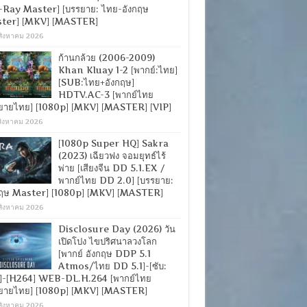
-Ray Master] [บรรยาย: ไทย-อังกฤษ
ter] [MKV] [MASTER]
สิงหาคม 2026
ก้านกล้วย (2006-2009)
Khan Kluay 1-2 [พากย์:ไทย]
[SUB:ไทย+อังกฤษ]
HDTV.AC-3 [พากย์ไทย
ยายไทย] [1080p] [MKV] [MASTER] [VIP]
สิงหาคม 2026
[1080p Super HQ] Sakra
(2023) เฉียวฟง จอมยุทธ์ไร้
พ่าย [เสียงจีน DD 5.1.EX /
พากย์ไทย DD 2.0] [บรรยาย:
กฤษ Master] [1080p] [MKV] [MASTER]
สิงหาคม 2026
Disclosure Day (2026) วัน
เปิดโปง ไขปริศนาลวงโลก
[พากย์ อังกฤษ DDP 5.1
Atmos/ไทย DD 5.1]-[ซับ:
]-[H264] WEB-DL.H.264 [พากย์ไทย
ยายไทย] [1080p] [MKV] [MASTER]
สิงหาคม 2026