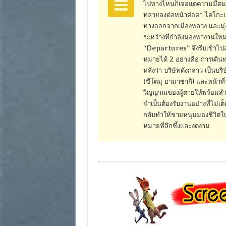
ไปทางไหนก็เจอแต่ความมืดมน 
ทลายลงต่อหน้าต่อตา ไดโกะแล
ทางออกจากเมืองหลวง และมุ่งหน
ระหว่างที่กำลังมองหางานใหม่
“Departures” จึงรีบเข้าไปส
หมายได้ 2 อย่างคือ การเดิน
หลังว่า บริษัทดังกล่าว เป็นบร
(ซึโตมุ ยามาซากิ) และหน้าที่
วิญญาณของผู้ตายให้พร้อมสำห
จำเป็นต้องรับงานอย่างที่ไม่เ
กลับทำให้ชายหนุ่มมองชีวิต
หมายที่ลึกซึ้งและงดงาม