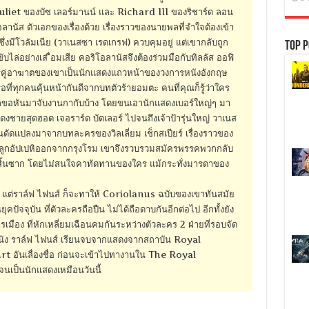
uliet ของบัซ เลอร์มานน์ และ Richard III ของริชาร์ด ลอน
านัส ตัวเอกของเรื่องด้วย เรื่องราวของนายพลที่จำใจต้องเข้า
ซึ่งมีโวลัมเนีย (วาเนสซา เรดเกรฟ) ควบคุมอยู่ แต่เขากลับถูก
Top P
ล่อย่างเส ื่อมเสีย คอริโอลานัสจึงต้องร่วมมือกับทิลลัส ออฟิ
ศัตรูคู่อาฆาตของเขาเป็นนักแสดงแถวหน้าของวงการหนังอังกฤษ
ือที่ทุกคนคุ้นหน้ากันดีจากบทตัวร้ายอมตะ คนที่คุณก็รู้ว่าใคร
็ขอหันมาจับงานกากับบ้าง โดยขนเอานักแสดงเบอร์ใหญ่ๆ มา
สดงชายสุดฮอต เจอราร์ด บัตเลอร์ ไปจนถึงเจ้าป้ารุ่นใหญ่ วาเนส
นดัดแปลงมาจากบทละครของวิลเลี่ยม เช็กสเปียร์ เรื่องราวของ
่ลูกอัปเปหิออกจากกรุงโรม เขาจึงรวบรวมสมัครพรรคพวกกลับ
้สิ้นซาก โดยไม่สนใจคาทัดทานของใคร แม้กระทั่งมารดาของ
ยร์ แต่ราล์ฟ ไฟนส์ ก็จะทาให้ Coriolanus ฉบับของเขาทันสมัย
ุคปัจจุบัน ที่ตัวละครถือปืน ไม่ได้ถือดาบกันอีกต่อไป อีกทั้งยัง
รเมือง ที่หักเหลี่ยมเฉือนคมกันระหว่างตัวละคร 2 ฝ่ายที่รอบจัด
หนัง ราล์ฟ ไฟนส์ เรียนจบจากแสดงจากสถาบัน Royal
อันเลื่องชื่อ ก่อนจะเข้าไปทางานใน The Royal
ป็นนักแสดงเหมือนวันนี้