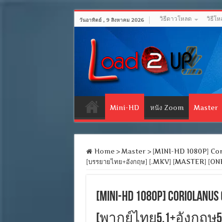
วิธีดาวโหลด
วิธีโ
วันอาทิตย์ , 9 สิงหาคม 2026
Mini-HD
หนัง Zoom
Master
Home
>
Master
>
[MINI-HD 1080P] Corio
[บรรยายไทย+อังกฤษ] [.MKV] [MASTER] [O
[MINI-HD 1080P] Coriola
[พากย์ไทย5.1+อังกฤษ5