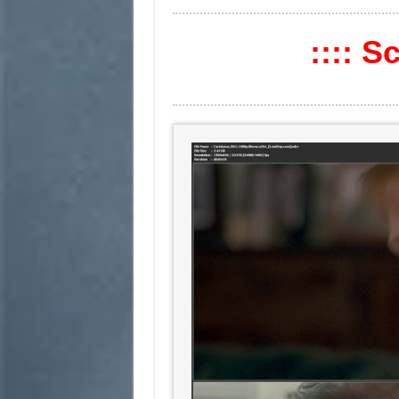
:::: S