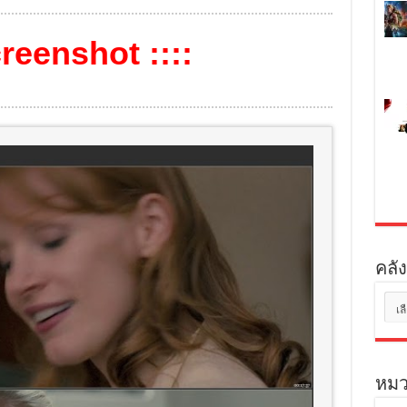
creenshot ::::
คลัง
คลัง
เก็บ
หมว