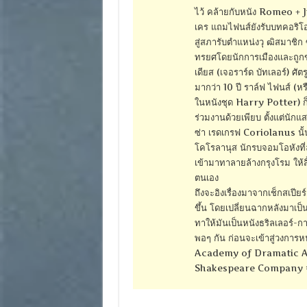
ไว้ คล้ายกับหนัง Romeo + J
เคร แถมไฟนส์ยังรับบทคอริโอล
สู่สภารับตำแหน่งวุ ฒิสมาชิก 
ทรยศโดยนักการเมืองและถูกขับไ
เดียส (เจอราร์ด บัทเลอร์) 
มากว่า 10 ปี ราล์ฟ ไฟนส์ (หร
ในหนังชุด Harry Potter) ก
ร่วมงานด้วยเพียบ ตั้งแต่นักแ
ซ่า เรดเกรฟ Coriolanus นั้
โคโรลานุส นักรบจอมโอหังที
เข้ามาทาลายล้างกรุงโรม ให
ตนเอง
ถึงจะอิงเรื่องมาจากเช็กสเปี
ขึ้น โดยเปลี่ยนฉากหลังมาเป็นย
ทาให้มันเป็นหนังธริลเลอร์-กา
พอๆ กัน ก่อนจะเข้าสู่วงการ
Academy of Dramatic Art 
Shakespeare Company จนเ