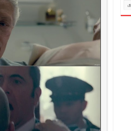
หมว
หมู่