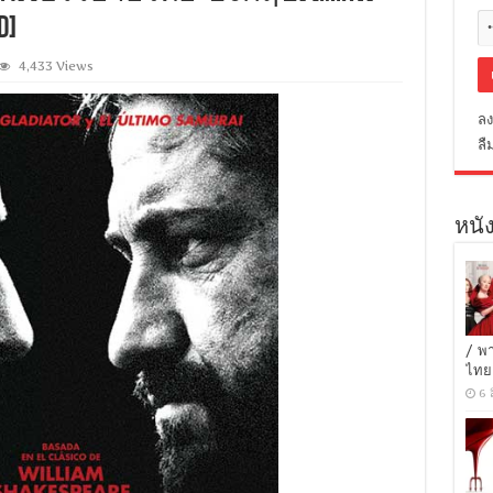
D]
4,433 Views
ลง
ลื
หนัง
/ พ
ไทย
6 