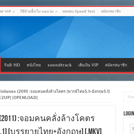
หลด VIP
วิธีข้ามลิ้งเว็บ ouo.io
ทดสอบ Speed Test
สมัครสมาชิก
Full-HD
หนังไทย
soundtrack
เติมเงิน VIP
สมัครสมาชิก
lanus (2011) :จอมคนคลั่งล้างโคตร [พากย์ไทย5.1+อังกฤษ5.1]
NE2UP] [OPENLOAD]
Logi
nus (2011) :จอมคนคลั่งล้างโคตร
.1] [บรรยายไทย+อังกฤษ] [.MKV]