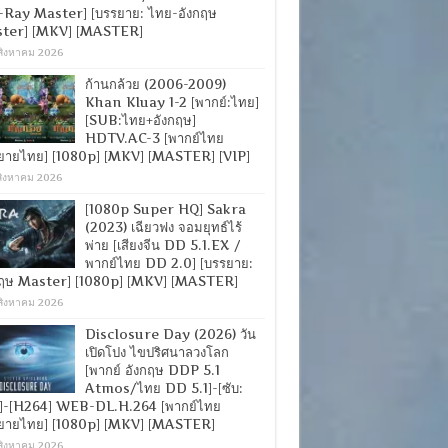
-Ray Master] [บรรยาย: ไทย-อังกฤษ
ter] [MKV] [MASTER]
สิงหาคม 2026
ก้านกล้วย (2006-2009)
Khan Kluay 1-2 [พากย์:ไทย]
[SUB:ไทย+อังกฤษ]
HDTV.AC-3 [พากย์ไทย
ยายไทย] [1080p] [MKV] [MASTER] [VIP]
สิงหาคม 2026
[1080p Super HQ] Sakra
(2023) เฉียวฟง จอมยุทธ์ไร้
พ่าย [เสียงจีน DD 5.1.EX /
พากย์ไทย DD 2.0] [บรรยาย:
กฤษ Master] [1080p] [MKV] [MASTER]
สิงหาคม 2026
Disclosure Day (2026) วัน
เปิดโปง ไขปริศนาลวงโลก
[พากย์ อังกฤษ DDP 5.1
Atmos/ไทย DD 5.1]-[ซับ:
]-[H264] WEB-DL.H.264 [พากย์ไทย
ยายไทย] [1080p] [MKV] [MASTER]
สิงหาคม 2026