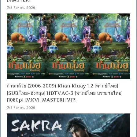
6 สิงหาคม 2026
ก้านกล้วย (2006-2009) Khan Kluay 1-2 [พากย์:ไทย]
[SUB:ไทย+อังกฤษ] HDTV.AC-3 [พากย์ไทย บรรยายไทย]
[1080p] [MKV] [MASTER] [VIP]
5 สิงหาคม 2026