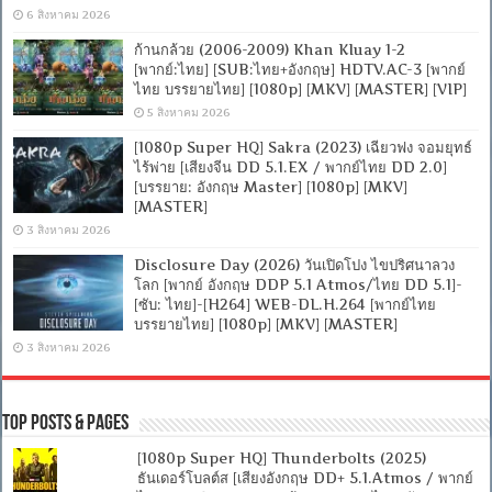
6 สิงหาคม 2026
ก้านกล้วย (2006-2009) Khan Kluay 1-2
[พากย์:ไทย] [SUB:ไทย+อังกฤษ] HDTV.AC-3 [พากย์
ไทย บรรยายไทย] [1080p] [MKV] [MASTER] [VIP]
5 สิงหาคม 2026
[1080p Super HQ] Sakra (2023) เฉียวฟง จอมยุทธ์
ไร้พ่าย [เสียงจีน DD 5.1.EX / พากย์ไทย DD 2.0]
[บรรยาย: อังกฤษ Master] [1080p] [MKV]
[MASTER]
3 สิงหาคม 2026
Disclosure Day (2026) วันเปิดโปง ไขปริศนาลวง
โลก [พากย์ อังกฤษ DDP 5.1 Atmos/ไทย DD 5.1]-
[ซับ: ไทย]-[H264] WEB-DL.H.264 [พากย์ไทย
บรรยายไทย] [1080p] [MKV] [MASTER]
3 สิงหาคม 2026
Top Posts & Pages
[1080p Super HQ] Thunderbolts (2025)
ธันเดอร์โบลต์ส [เสียงอังกฤษ DD+ 5.1.Atmos / พากย์