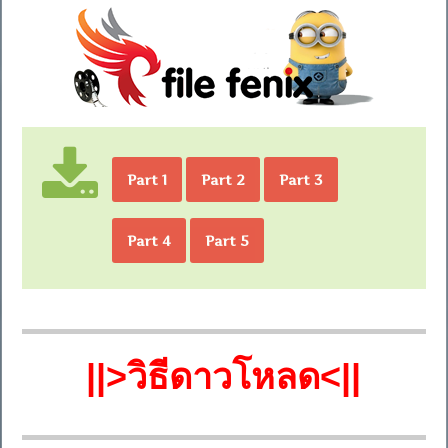
Part 1
Part 2
Part 3
Part 4
Part 5
||>วิธีดาวโหลด<||