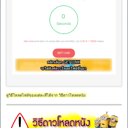
ดูวิธีโหลดไฟล์ของแต่ละที่ได้จาก วิธีดาวโหลดหนัง