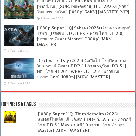
ก้านกล้วย (2006-2009) Khan Kluay 1-2
[พากย์:ไทย] [SUB:ไทย+อังกฤษ] HDTV.AC-3 [พากย์
ไทย บรรยายไทย] [1080p] [MKV] [MASTER] [VIP]
5 สิงหาคม 2026
[1080p Super HQ] Sakra (2023) เฉียวฟง จอมยุทธ์
ไร้พ่าย [เสียงจีน DD 5.1.EX / พากย์ไทย DD 2.0]
[บรรยาย: อังกฤษ Master] [1080p] [MKV]
[MASTER]
3 สิงหาคม 2026
Disclosure Day (2026) วันเปิดโปง ไขปริศนาลวง
โลก [พากย์ อังกฤษ DDP 5.1 Atmos/ไทย DD 5.1]-
[ซับ: ไทย]-[H264] WEB-DL.H.264 [พากย์ไทย
บรรยายไทย] [1080p] [MKV] [MASTER]
3 สิงหาคม 2026
Top Posts & Pages
[1080p Super HQ] Thunderbolts (2025)
ธันเดอร์โบลต์ส [เสียงอังกฤษ DD+ 5.1.Atmos / พากย์
ไทย DD 5.1 Master แท้.] [บรรยาย: ไทย-อังกฤษ
Master] [MKV] [MASTER]