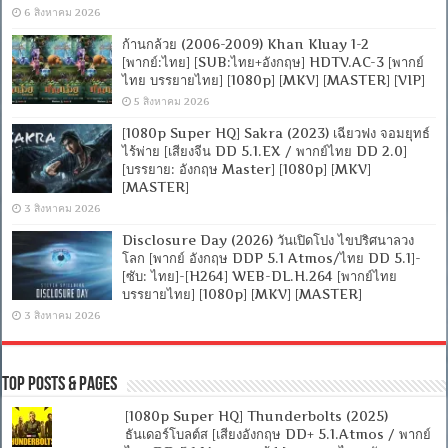
6 สิงหาคม 2026
ก้านกล้วย (2006-2009) Khan Kluay 1-2
[พากย์:ไทย] [SUB:ไทย+อังกฤษ] HDTV.AC-3 [พากย์
ไทย บรรยายไทย] [1080p] [MKV] [MASTER] [VIP]
5 สิงหาคม 2026
[1080p Super HQ] Sakra (2023) เฉียวฟง จอมยุทธ์
ไร้พ่าย [เสียงจีน DD 5.1.EX / พากย์ไทย DD 2.0]
[บรรยาย: อังกฤษ Master] [1080p] [MKV]
[MASTER]
3 สิงหาคม 2026
Disclosure Day (2026) วันเปิดโปง ไขปริศนาลวง
โลก [พากย์ อังกฤษ DDP 5.1 Atmos/ไทย DD 5.1]-
[ซับ: ไทย]-[H264] WEB-DL.H.264 [พากย์ไทย
บรรยายไทย] [1080p] [MKV] [MASTER]
3 สิงหาคม 2026
Top Posts & Pages
[1080p Super HQ] Thunderbolts (2025)
ธันเดอร์โบลต์ส [เสียงอังกฤษ DD+ 5.1.Atmos / พากย์