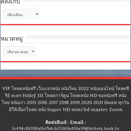
คลังเก็บ
คลัง
เก็บ
หมวดหมู่
หมวด
หมู่
VIP โหลดหนังฟรี เว็บแจกหนัง หนังใหม่ 2022 หนังออนไลน์ โหลดซี
รีย์ ละคร Hidef 3D โหลดการ์ตูน โหลดหนัง HD ขอหนังฟรี หนัง
ไทย หนังเก่า 2015 2016 2017 2018 2019 2020 2021 อัพเดท ทุกวัน
มีให้เลือกโหลด หนัง Super HD mini hd master Zoom
ติดต่ออีเมล์ : Email :
5c494c82090a11e7b4cb25369a426a99@tickets.tawk.to