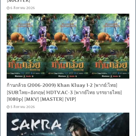
[MASTER]
6 สิงหาคม 2026
ก้านกล้วย (2006-2009) Khan Kluay 1-2 [พากย์:ไทย]
[SUB:ไทย+อังกฤษ] HDTV.AC-3 [พากย์ไทย บรรยายไทย]
[1080p] [MKV] [MASTER] [VIP]
5 สิงหาคม 2026